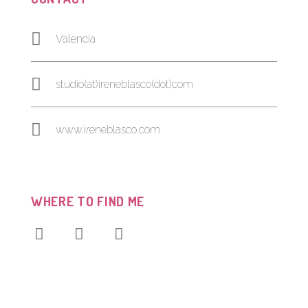
Valencia
studio(at)ireneblasco(dot)com
www.ireneblasco.com
WHERE TO FIND ME